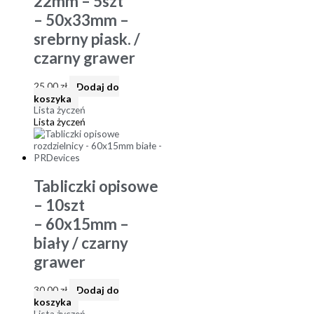
22mm – 5szt
– 50x33mm –
srebrny piask. /
czarny grawer
25,00
zł
Dodaj do
koszyka
Lista życzeń
Lista życzeń
Tabliczki opisowe
– 10szt
– 60x15mm –
biały / czarny
grawer
30,00
zł
Dodaj do
koszyka
Lista życzeń