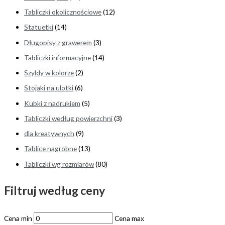
Tabliczki okolicznościowe
(12)
Statuetki
(14)
Długopisy z grawerem
(3)
Tabliczki informacyjne
(14)
Szyldy w kolorze
(2)
Stojaki na ulotki
(6)
Kubki z nadrukiem
(5)
Tabliczki według powierzchni
(3)
dla kreatywnych
(9)
Tablice nagrobne
(13)
Tabliczki wg rozmiarów
(80)
Filtruj według ceny
Cena min
Cena max