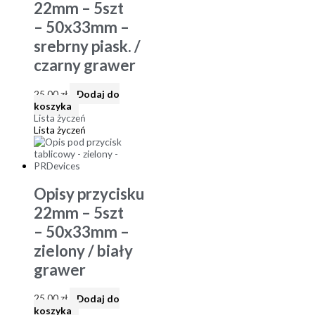
22mm – 5szt
– 50x33mm –
srebrny piask. /
czarny grawer
25,00
zł
Dodaj do
koszyka
Lista życzeń
Lista życzeń
Opisy przycisku
22mm – 5szt
– 50x33mm –
zielony / biały
grawer
25,00
zł
Dodaj do
koszyka