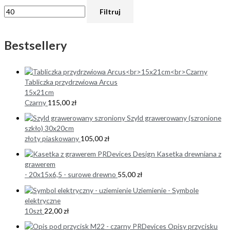
Filtruj
Bestsellery
Tabliczka przydrzwiowa Arcus
15x21cm
Czarny
115,00
zł
Szyld grawerowany (szronione
szkło) 30x20cm
złoty piaskowany
105,00
zł
Kasetka drewniana z
grawerem
- 20x15x6,5 - surowe drewno
55,00
zł
Uziemienie - Symbole
elektryczne
10szt
22,00
zł
Opisy przycisku