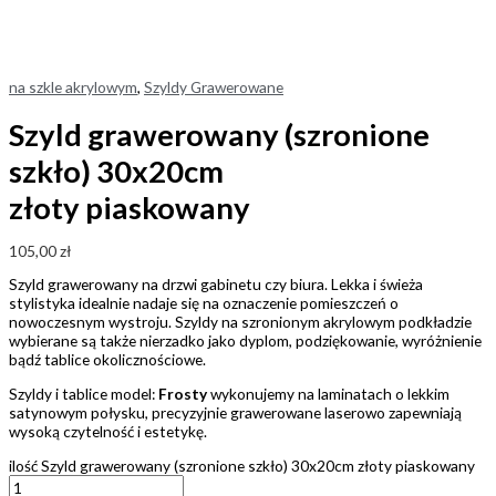
na szkle akrylowym
,
Szyldy Grawerowane
Szyld grawerowany (szronione
szkło) 30x20cm
złoty piaskowany
105,00
zł
Szyld grawerowany na drzwi gabinetu czy biura. Lekka i świeża
stylistyka idealnie nadaje się na oznaczenie pomieszczeń o
nowoczesnym wystroju. Szyldy na szronionym akrylowym podkładzie
wybierane są także nierzadko jako dyplom, podziękowanie, wyróżnienie
bądź tablice okolicznościowe.
Szyldy i tablice model:
Frosty
wykonujemy na laminatach o lekkim
satynowym połysku, precyzyjnie grawerowane laserowo zapewniają
wysoką czytelność i estetykę.
ilość Szyld grawerowany (szronione szkło) 30x20cm złoty piaskowany