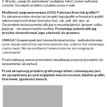
2. W polu „uwagi do zamówienia” podajemy tekst, numer wybranej
czcionki. Szczegóły projektu ustalamy przez e-mail.
Możliwość wygrawerowania LOGO Państwa firmy lub grafiki!!!
Po zakupie prosimy dostarczyć projekt logo/grafiki w formatach grafiki
wektorowej (corel draw/ ilustrator itp), .cdr, .pdf, .dxf, .eps, .ai.
Opcjonalnie można przesłać plik jpg w wysokiej jakości. (grawer z pliku
jpg/png – nie zawsze będzie możliwy.
Posiadając jedynie plik jpg
prosimy skonsultować jego zdatność do graweru.
UWAGA! Grawerunek jest monochromatyczny – jednokolorowy.
Laser wypala wierzchnią warstwę laminatu (np. srebrne tło) odsłaniając
czarny napis. Nie ma możliwości zmiany kolorów, ani osiągnięcia
„cieniowania”
Przed realizacją zawsze przesyłamy wizualizację propozycji projektu do
sprawdzenia i akceptacji.
Przed akceptacją projektu graficznego klient zobowiązany jest
do sprawdzenia go pod względem merytorycznym, błędów grafiki,
literówek, zgodności danych.