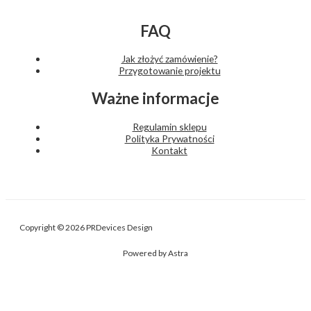
FAQ
Jak złożyć zamówienie?
Przygotowanie projektu
Ważne informacje
Regulamin sklepu
Polityka Prywatności
Kontakt
Copyright © 2026 PRDevices Design
Powered by Astra
Nasza strona internetowa używa plików cookies (tzw. ciasteczka) w
celach statystycznych, reklamowych oraz funkcjonalnych. Możesz