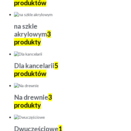
produktów
na szkle
akrylowym
3
produkty
Dla kancelarii
5
produktów
Na drewnie
3
produkty
Dwuczęściowe
1