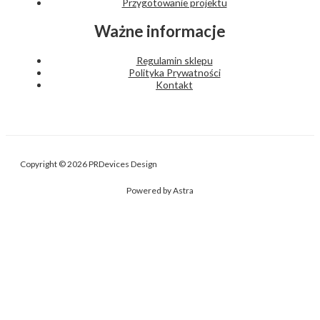
Przygotowanie projektu
Ważne informacje
Regulamin sklepu
Polityka Prywatności
Kontakt
Copyright © 2026 PRDevices Design
Powered by Astra
Nasza strona internetowa używa plików cookies (tzw. ciasteczka) w
celach statystycznych, reklamowych oraz funkcjonalnych. Możesz
określić warunki przechowywania cookies na Twoim urządzeniu za
pomocą ustawień przeglądarki internetowej.
Administratorem danych osobowych użytkowników Serwisu jest Piotr
Reczyński PRDevices. Szczegóły w naszej Polityce prywatności.
USTAWIENIA Cookie
AKCEPTUJ