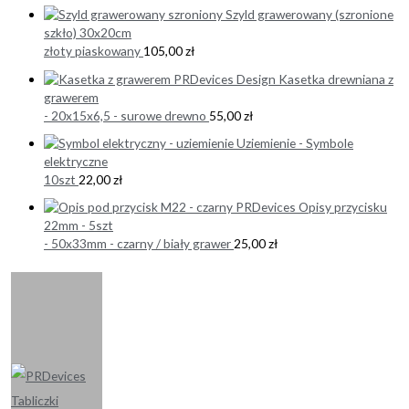
Szyld grawerowany (szronione
szkło) 30x20cm
złoty piaskowany
105,00
zł
Kasetka drewniana z
grawerem
- 20x15x6,5 - surowe drewno
55,00
zł
Uziemienie - Symbole
elektryczne
10szt
22,00
zł
Opisy przycisku
22mm - 5szt
- 50x33mm - czarny / biały grawer
25,00
zł