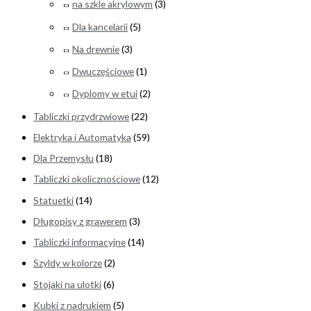
na szkle akrylowym
(3)
Dla kancelarii
(5)
Na drewnie
(3)
Dwuczęściowe
(1)
Dyplomy w etui
(2)
Tabliczki przydrzwiowe
(22)
Elektryka i Automatyka
(59)
Dla Przemysłu
(18)
Tabliczki okolicznościowe
(12)
Statuetki
(14)
Długopisy z grawerem
(3)
Tabliczki informacyjne
(14)
Szyldy w kolorze
(2)
Stojaki na ulotki
(6)
Kubki z nadrukiem
(5)