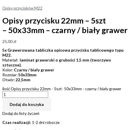
Opisy przycisków M22
Opisy przycisku 22mm – 5szt
– 50x33mm – czarny / biały grawer
25,00
zł
5x Grawerowana tabliczka opisowa przycisku tablicowego typu
M22.
Materiał:
laminat grawerski o grubości 1,5 mm (tworzywo
sztuczne).
Kolor:
Czarny / biały grawer
Rozmiar:
50x33mm
Otwór:
22,5mm
ilość Opisy przycisku 22mm - 5szt- 50x33mm - czarny / biały grawer
Dodaj do koszyka
Dodaj do listy życzeń
Czas realizacji:
1-2 dni robocze