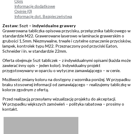
Opis
Informacje dodatkowe
Opinie (0)
Informacje dot. Bezpieczeństwa
Zestaw: 5szt – indywidualne grawery
Grawerowana tabliczka opisowa przycisku, przełącznika tablicowego w
standardzie M22. Grawerowane laserowo w laminacie grawerskim o
grubości 1,5mm. Niezmywalne, trwałe i czytelne oznaczenie przycisków,
lampek, kontrolek typu M22. Przeznaczony pod przyciski Eaton,
Schneider i in. w standardzie 22mm.
Oferta obejmuje 5szt tabliczek – z indywidualnymi opisami (każda może
zawierać inny opis – jeden kolor). Indywidualny projekt
przygotowywany w oparciu o wytyczne zamawiającego – w cenie.
Możliwość zmiany koloru na dostępny z wzornika poniżej. W przypadku
braku stosownej informacji od zamawiającego – realizujemy tabliczkę w
kolorze zgodnym z ofertą.
Przed realizacją przesyłamy wizualizację projektu do akceptacji.
W przypadku większych zamówień – polityka rabatowa – prosimy o
kontakt.