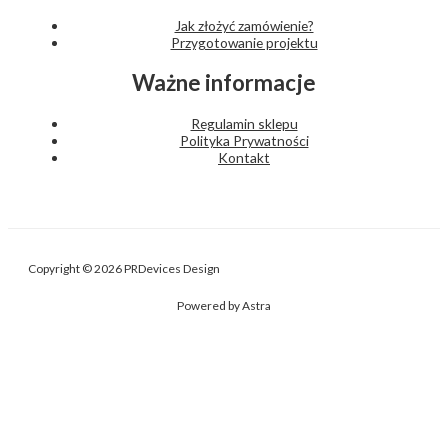
Jak złożyć zamówienie?
Przygotowanie projektu
Ważne informacje
Regulamin sklepu
Polityka Prywatności
Kontakt
Copyright © 2026 PRDevices Design
Powered by Astra
Nasza strona internetowa używa plików cookies (tzw. ciasteczka) w
celach statystycznych, reklamowych oraz funkcjonalnych. Możesz
określić warunki przechowywania cookies na Twoim urządzeniu za
pomocą ustawień przeglądarki internetowej.
Administratorem danych osobowych użytkowników Serwisu jest Piotr
Reczyński PRDevices. Szczegóły w naszej Polityce prywatności.