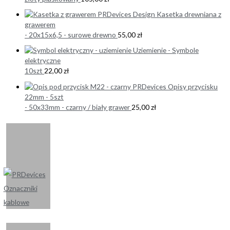
Kasetka drewniana z
grawerem
- 20x15x6,5 - surowe drewno
55,00
zł
Uziemienie - Symbole
elektryczne
10szt
22,00
zł
Opisy przycisku
22mm - 5szt
- 50x33mm - czarny / biały grawer
25,00
zł