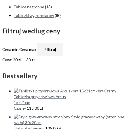
Tablice nagrobne
(13)
Tabliczki wg rozmiarów
(80)
Filtruj według ceny
Cena min
Cena max
Filtruj
Cena:
20 zł
—
30 zł
Bestsellery
Tabliczka przydrzwiowa Arcus
15x21cm
Czarny
115,00
zł
Szyld grawerowany (szronione
szkło) 30x20cm
złoty piaskowany
105,00
zł