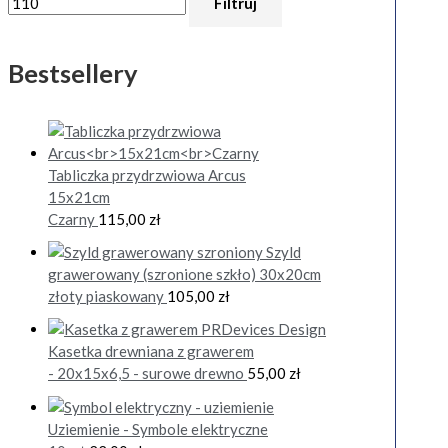
Filtruj
Bestsellery
Tabliczka przydrzwiowa Arcus
15x21cm
Czarny
115,00
zł
Szyld
grawerowany (szronione szkło) 30x20cm
złoty piaskowany
105,00
zł
Kasetka drewniana z grawerem
- 20x15x6,5 - surowe drewno
55,00
zł
Uziemienie - Symbole elektryczne