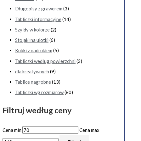
Długopisy z grawerem
(3)
Tabliczki informacyjne
(14)
Szyldy w kolorze
(2)
Stojaki na ulotki
(6)
Kubki z nadrukiem
(5)
Tabliczki według powierzchni
(3)
dla kreatywnych
(9)
Tablice nagrobne
(13)
Tabliczki wg rozmiarów
(80)
Filtruj według ceny
Cena min
Cena max