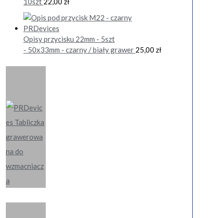
10szt
22,00
zł
Opisy przycisku 22mm - 5szt
- 50x33mm - czarny / biały grawer
25,00
zł