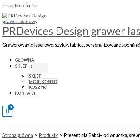
Przejdź do treści
PRDevices Design grawer la
Grawerowanie laserowe, szyldy, tablice, personalizowane upomink
GŁÓWNA
SKLEP
SKLEP
MOJE KONTO
KOSZYK
KONTAKT
Strona główna
Produkty
Prezent dla Babci– od wnuczka, sreb