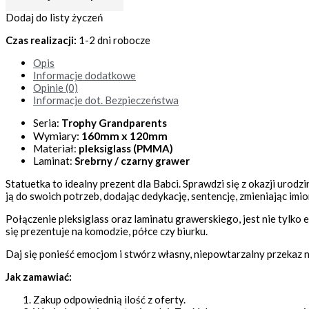
Dodaj do listy życzeń
Czas realizacji:
1-2 dni robocze
Opis
Informacje dodatkowe
Opinie (0)
Informacje dot. Bezpieczeństwa
Seria:
Trophy Grandparents
Wymiary:
160mm x 120mm
Materiał:
pleksiglass (PMMA)
Laminat:
Srebrny / czarny grawer
Statuetka to idealny prezent dla Babci. Sprawdzi się z okazji urod
ją do swoich potrzeb, dodając dedykację, sentencję, zmieniając imio
Połączenie pleksiglass oraz laminatu grawerskiego, jest nie tylko
się prezentuje na komodzie, półce czy biurku.
Daj się ponieść emocjom i stwórz własny, niepowtarzalny przekaz n
Jak zamawiać:
Zakup odpowiednią ilość z oferty.