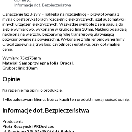
Informacje dot. Bezpieczeństwa
Oznaczenie faz 3-żyły – naklejka na rozdzielnicę – przygotowana z
myślą o prefabrykatorach rozdzielnic elektrycznych, szaf automatyki i
innych urządzeń elektrycznych. Wszystkie symbole z serii pasują do
siebie wymiarowo, wykonane w grubości linii 10mm. Naklejki posiadają
naklejoną na wierzchu bezbarwną folię transferową ułatwiającą
pozycjonowanie na powierzchni. Wykonane z folii renomowanej firmy
Oracal zapewniają trwałość, czytelność i estetykę, przy optymalnej
cenie.
Wymiary:
75x175mm
Materiał:
Samoprzylepna folia Oracal.
Grubość linii:
10mm
Opinie
Na razie nie ma opinii o produkcie.
Tylko zalogowani klienci, którzy kupili ten produkt mogą napisać opinię.
Informacje dot. Bezpieczeństwa
Producent:
Piotr Reczyński PRDevices
ul. Krzyżowa 2/8, 91-457 Łódź, Polska