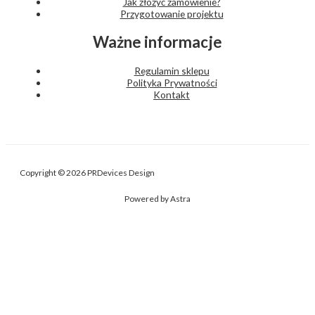
Jak złożyć zamówienie?
Przygotowanie projektu
Ważne informacje
Regulamin sklepu
Polityka Prywatności
Kontakt
Copyright © 2026 PRDevices Design
Powered by Astra
Nasza strona internetowa używa plików cookies (tzw. ciasteczka) w
celach statystycznych, reklamowych oraz funkcjonalnych. Możesz
określić warunki przechowywania cookies na Twoim urządzeniu za
pomocą ustawień przeglądarki internetowej.
Administratorem danych osobowych użytkowników Serwisu jest Piotr
Reczyński PRDevices. Szczegóły w naszej Polityce prywatności.
USTAWIENIA Cookie
AKCEPTUJ