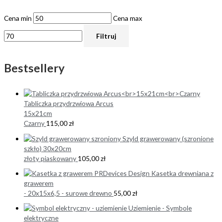
Cena min
Cena max
Filtruj
Bestsellery
Tabliczka przydrzwiowa Arcus
15x21cm
Czarny
115,00
zł
Szyld grawerowany (szronione
szkło) 30x20cm
złoty piaskowany
105,00
zł
Kasetka drewniana z
grawerem
- 20x15x6,5 - surowe drewno
55,00
zł
Uziemienie - Symbole
elektryczne