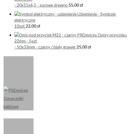
- 20x15x6,5 - surowe drewno
55,00
zł
Uziemienie - Symbole
elektryczne
10szt
22,00
zł
Opisy przycisku
22mm - 5szt
- 50x33mm - czarny / biały grawer
25,00
zł