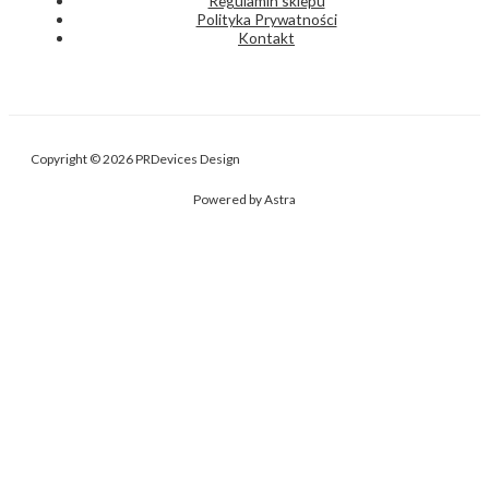
Regulamin sklepu
Polityka Prywatności
Kontakt
Copyright © 2026 PRDevices Design
Powered by Astra
Nasza strona internetowa używa plików cookies (tzw. ciasteczka) w
celach statystycznych, reklamowych oraz funkcjonalnych. Możesz
określić warunki przechowywania cookies na Twoim urządzeniu za
pomocą ustawień przeglądarki internetowej.
Administratorem danych osobowych użytkowników Serwisu jest Piotr
Reczyński PRDevices. Szczegóły w naszej Polityce prywatności.
USTAWIENIA Cookie
AKCEPTUJ
Close